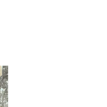
e
té sont
proche
chaque
ussite