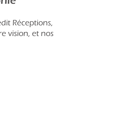
phie
édit Réceptions,
e vision, et nos
l