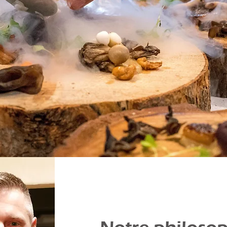
t la
"