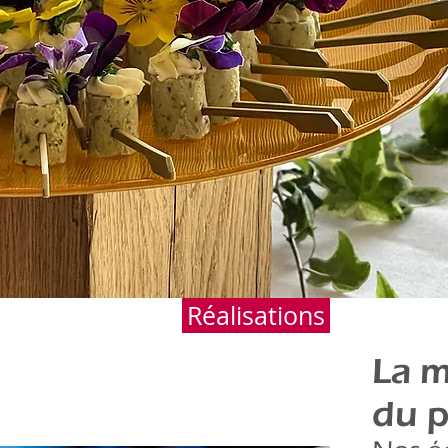
Réalisations
La m
du p