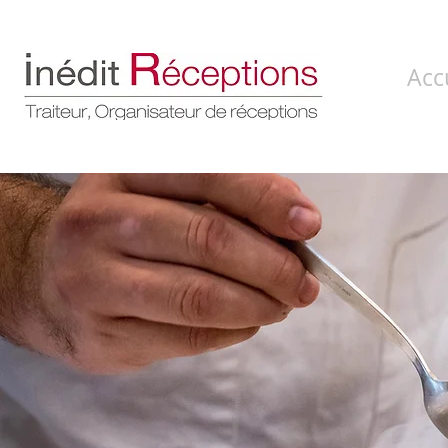
Acc
" Nous
cultivons n