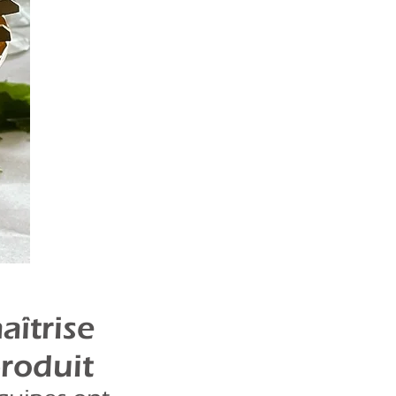
aîtrise
roduit