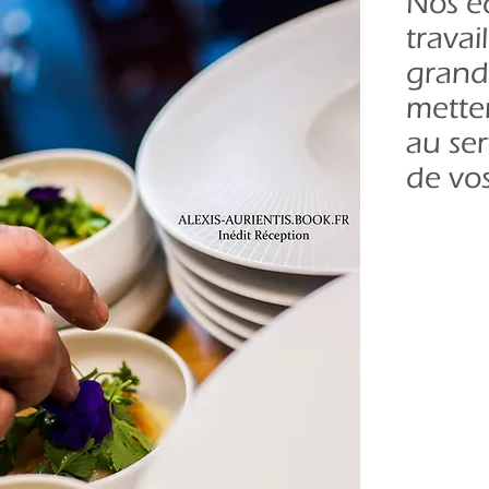
Nos é
travai
grand
metten
au ser
de vo