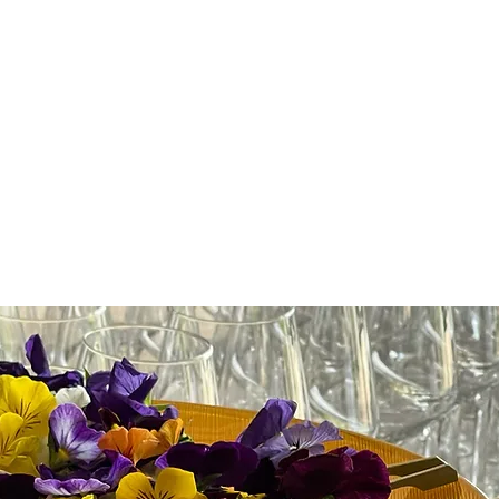
L'art de la Tabl
Rigueur et conviviali
les maîtres-mots qui
définissent notre ap
du travail, afin que 
réception soit une ré